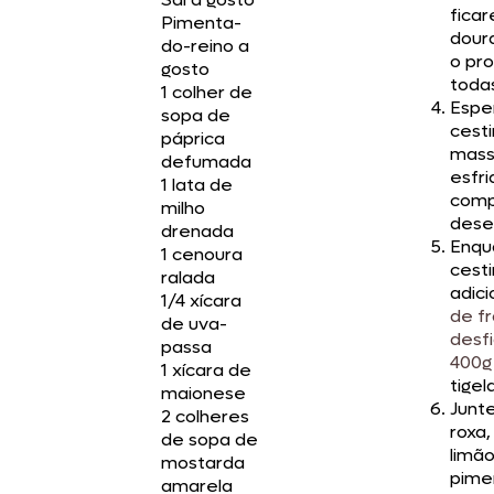
fica
Pimenta-
dour
do-reino a
o pr
gosto
toda
1 colher de
Espe
sopa de
cest
páprica
mass
defumada
esfr
1 lata de
comp
milho
dese
drenada
Enqu
1 cenoura
cest
ralada
adic
1/4 xícara
de f
de uva-
desf
passa
400g
1 xícara de
tigel
maionese
Junt
2 colheres
roxa,
de sopa de
limão
mostarda
pime
amarela