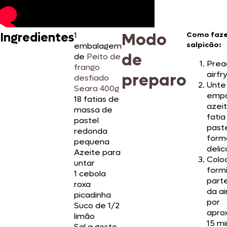
Modo
Ingredientes
1
Como faze
salpicão:
embalagem
de
de
Peito de
Prea
frango
airfr
preparo
desfiado
Unte
Seara 400g
emp
18 fatias de
azei
massa de
fati
pastel
past
redonda
form
pequena
deli
Azeite para
Colo
untar
form
1 cebola
part
roxa
da ai
picadinha
por
Suco de 1/2
apro
limão
15 mi
Sal a gosto