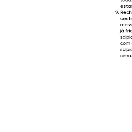
esta
Rech
cest
mass
já fr
salpi
com 
salpi
cima