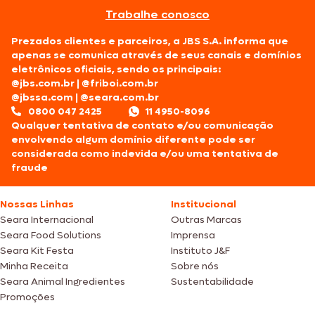
Trabalhe conosco
Prezados clientes e parceiros, a JBS S.A. informa que
apenas se comunica através de seus canais e domínios
eletrônicos oficiais, sendo os principais:
@jbs.com.br
|
@friboi.com.br
@jbssa.com
|
@seara.com.br
0800 047 2425
11 4950-8096
Qualquer tentativa de contato e/ou comunicação
envolvendo algum domínio diferente pode ser
considerada como indevida e/ou uma tentativa de
fraude
Nossas Linhas
Institucional
Seara Internacional
Outras Marcas
Seara Food Solutions
Imprensa
Seara Kit Festa
Instituto J&F
Minha Receita
Sobre nós
Seara Animal Ingredientes
Sustentabilidade
Promoções