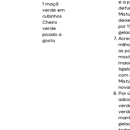
e a p
1 maçã
defu
verde em
Mist
cubinhos
deix
Cheiro
por 1
verde
gelad
picado a
Acre
gosto
milho
as pa
most
maio
tigel
com 
Mist
nova
Por ú
adic
verde
verde
mant
gela
toda