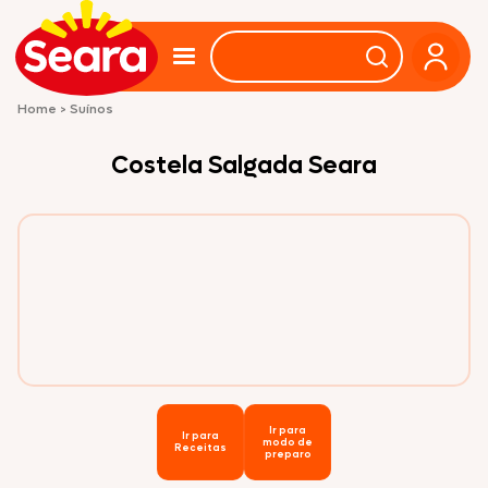
Home
>
Suínos
Costela Salgada Seara
Ir para
Ir para
modo de
Receitas
preparo