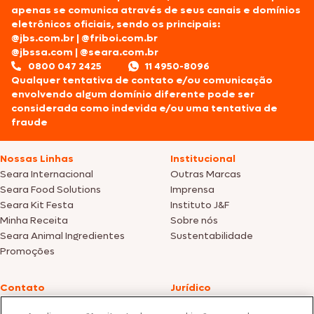
apenas se comunica através de seus canais e domínios
eletrônicos oficiais, sendo os principais:
@jbs.com.br
|
@friboi.com.br
@jbssa.com
|
@seara.com.br
0800 047 2425
11 4950-8096
Qualquer tentativa de contato e/ou comunicação
envolvendo algum domínio diferente pode ser
considerada como indevida e/ou uma tentativa de
fraude
Nossas Linhas
Institucional
Seara Internacional
Outras Marcas
Seara Food Solutions
Imprensa
Seara Kit Festa
Instituto J&F
Minha Receita
Sobre nós
Seara Animal Ingredientes
Sustentabilidade
Promoções
Contato
Jurídico
Fale Conosco
Política de cookies