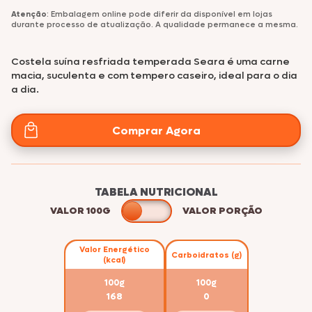
Atenção
: Embalagem online pode diferir da disponível em lojas
durante processo de atualização. A qualidade permanece a mesma.
Costela suína resfriada temperada Seara é uma carne
macia, suculenta e com tempero caseiro, ideal para o dia
a dia.
Comprar Agora
TABELA NUTRICIONAL
VALOR 100G
VALOR PORÇÃO
Valor Energético
Carboidratos (g)
(kcal)
100g
100g
168
0