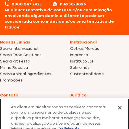
0800 047 2425
11 4950-8096
Qualquer tentativa de contato e/ou comunicação
envolvendo algum domínio diferente pode ser
considerada como indevida e/ou uma tentativa de
fraude
Nossas Linhas
Institucional
Seara Internacional
Outras Marcas
Seara Food Solutions
Imprensa
Seara Kit Festa
Instituto J&F
Minha Receita
Sobre nós
Seara Animal Ingredientes
Sustentabilidade
Promoções
Contato
Jurídico
Fale Conosco
Política de cookies
Ao clicar em "Aceitar todos os cookies", concorda
SAC: +55 0800 047 2425
Política de privacidade
com o armazenamento de cookies no seu
dispositivo para melhorar a navegação no site,
Fotos meramente ilustrativas | Ofertas válidas enquanto durarem os
analisar a utilização do site e ajudar nas nossas
estoques dos nossos parceiros | Vendas sujeitas a análise e confirmação
iniciativas de marketing.
Política de