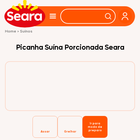
Home
>
Suínos
Picanha Suína Porcionada Seara
Ir para
modo de
preparo
Assar
Grelhar