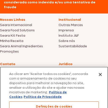
considerada como indevida e/ou uma tentativa de
fraude
Nossas Linhas
Institucional
Seara Internacional
Outras Marcas
Seara Food Solutions
Imprensa
Seara Kit Festa
Instituto J&F
Minha Receita
Sobre nós
Seara Animal Ingredientes
Sustentabilidade
Promoções
Contato
Jurídico
Fale Conosco
Política de cookies
Ao clicar em "Aceitar todos os cookies", concorda
SAC: +55 0800 047 2425
Política de privacidade
com o armazenamento de cookies no seu
dispositivo para melhorar a navegação no site,
Fotos meramente ilustrativas | Ofertas válidas enquanto durarem os
analisar a utilização do site e ajudar nas nossas
estoques dos nossos parceiros | Vendas sujeitas a análise e confirmação
iniciativas de marketing.
Política de
de dados.
Cookies
Política de Privacidade
Os preços, promoções e condições de pagamento são válidos
exclusivamente para compras efetuadas em nossos parceiros.
Todos os produtos estão sujeitos a disponibilidade de estoque.
Definições de cookies