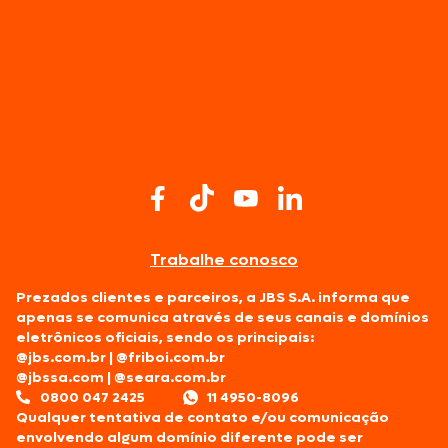
Trabalhe conosco
Prezados clientes e parceiros, a JBS S.A. informa que
apenas se comunica através de seus canais e domínios
eletrônicos oficiais, sendo os principais:
@jbs.com.br
|
@friboi.com.br
@jbssa.com
|
@seara.com.br
0800 047 2425
11 4950-8096
Qualquer tentativa de contato e/ou comunicação
envolvendo algum domínio diferente pode ser