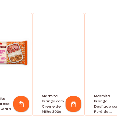
Marmita
Marmita
ita
Frango com
Frango
bresa
Creme de
Desfiado c
 Seara
Milho 300g
Purê de
Seara
Batata e