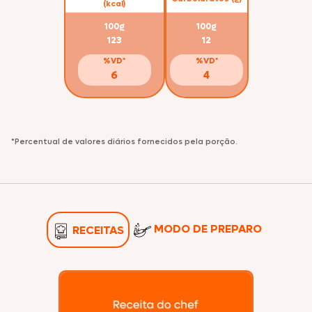
(kcal)
100g
100g
123
12
%VD*
%VD*
6
4
*Percentual de valores diários fornecidos pela porção.
MODO DE PREPARO
RECEITAS