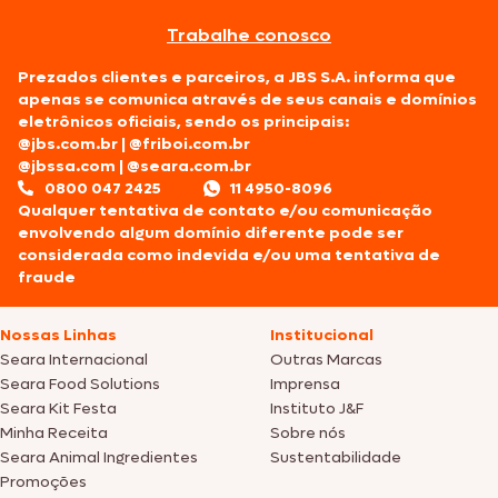
Trabalhe conosco
Prezados clientes e parceiros, a JBS S.A. informa que
apenas se comunica através de seus canais e domínios
eletrônicos oficiais, sendo os principais:
@jbs.com.br
|
@friboi.com.br
@jbssa.com
|
@seara.com.br
0800 047 2425
11 4950-8096
Qualquer tentativa de contato e/ou comunicação
envolvendo algum domínio diferente pode ser
considerada como indevida e/ou uma tentativa de
fraude
Nossas Linhas
Institucional
Seara Internacional
Outras Marcas
Seara Food Solutions
Imprensa
Seara Kit Festa
Instituto J&F
Minha Receita
Sobre nós
Seara Animal Ingredientes
Sustentabilidade
Promoções