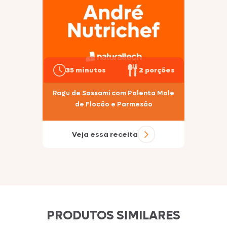
35 minutos
2 porções
Ragu de Sassami com Polenta Mole
de Flocão e Parmesão
Veja essa receita
PRODUTOS SIMILARES