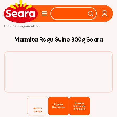
Home
>
Lançamentos
Marmita Ragu Suíno 300g Seara
Ir para
Ir para
modo de
Receitas
Micro-
preparo
ondas