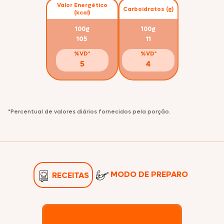
Valor Energético
Carboidratos (g)
(kcal)
100g
100g
105
11
%VD*
%VD*
5
4
*Percentual de valores diários fornecidos pela porção.
MODO DE PREPARO
RECEITAS