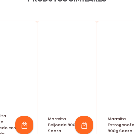
ita
Marmita
Marmita
go
Feijoada 300g
Estrogonof
iado com
Seara
300g Seara
 de