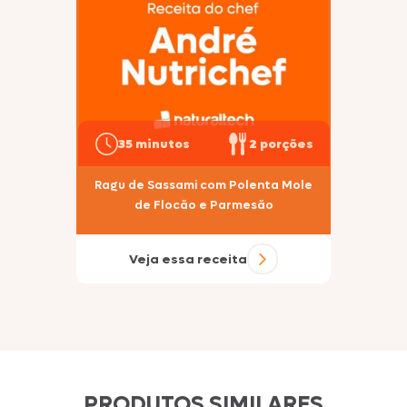
35 minutos
2 porções
Ragu de Sassami com Polenta Mole
de Flocão e Parmesão
Veja essa receita
PRODUTOS SIMILARES