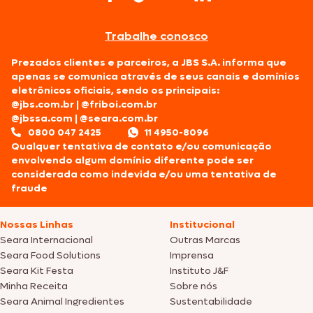
Trabalhe conosco
Prezados clientes e parceiros, a JBS S.A. informa que
apenas se comunica através de seus canais e domínios
eletrônicos oficiais, sendo os principais:
@jbs.com.br
|
@friboi.com.br
@jbssa.com
|
@seara.com.br
0800 047 2425
11 4950-8096
Qualquer tentativa de contato e/ou comunicação
envolvendo algum domínio diferente pode ser
considerada como indevida e/ou uma tentativa de
fraude
Nossas Linhas
Institucional
Seara Internacional
Outras Marcas
Seara Food Solutions
Imprensa
Seara Kit Festa
Instituto J&F
Minha Receita
Sobre nós
Seara Animal Ingredientes
Sustentabilidade