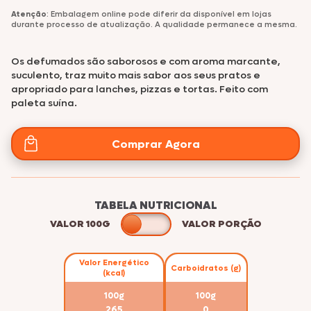
Atenção
: Embalagem online pode diferir da disponível em lojas
durante processo de atualização. A qualidade permanece a mesma.
Os defumados são saborosos e com aroma marcante,
suculento, traz muito mais sabor aos seus pratos e
apropriado para lanches, pizzas e tortas. Feito com
paleta suína.
Comprar Agora
TABELA NUTRICIONAL
VALOR 100G
VALOR PORÇÃO
Valor Energético
Carboidratos (g)
(kcal)
100g
100g
265
0