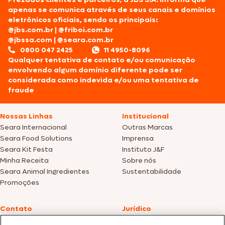
apenas se comunica através de seus canais e domínios
eletrônicos oficiais, sendo os principais:
@jbs.com.br
|
@friboi.com.br
@jbssa.com
|
@seara.com.br
0800 047 2425
11 4950-8096
Qualquer tentativa de contato e/ou comunicação
envolvendo algum domínio diferente pode ser
considerada como indevida e/ou uma tentativa de
fraude
Nossas Linhas
Institucional
Seara Internacional
Outras Marcas
Seara Food Solutions
Imprensa
Seara Kit Festa
Instituto J&F
Minha Receita
Sobre nós
Seara Animal Ingredientes
Sustentabilidade
Promoções
Contato
Jurídico
Fale Conosco
Política de cookies