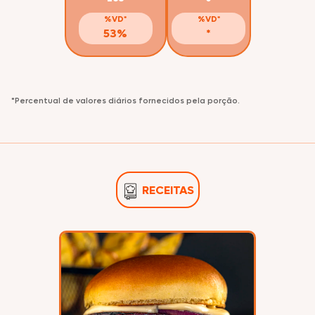
%VD*
%VD*
53%
*
*Percentual de valores diários fornecidos pela porção.
RECEITAS