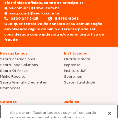
eletrônicos oficiais, sendo os principais:
@jbs.com.br
|
@friboi.com.br
@jbssa.com
|
@seara.com.br
0800 047 2425
11 4950-8096
Qualquer tentativa de contato e/ou comunicação
envolvendo algum domínio diferente pode ser
considerada como indevida e/ou uma tentativa de
fraude
Nossas Linhas
Institucional
Seara Internacional
Outras Marcas
Seara Food Solutions
Imprensa
Seara Kit Festa
Instituto J&F
Minha Receita
Sobre nós
Seara Animal Ingredientes
Sustentabilidade
Promoções
Contato
Jurídico
Fale Conosco
Política de cookies
Ao clicar em "Aceitar todos os cookies", concorda
SAC: +55 0800 047 2425
Política de privacidade
com o armazenamento de cookies no seu