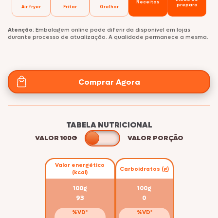
Receitas
preparo
Air fryer
Fritar
Grelhar
Atenção
: Embalagem online pode diferir da disponível em lojas
durante processo de atualização. A qualidade permanece a mesma.
Comprar Agora
TABELA NUTRICIONAL
VALOR 100G
VALOR PORÇÃO
Valor energético
Carboidratos (g)
(kcal)
100g
100g
93
0
%VD*
%VD*