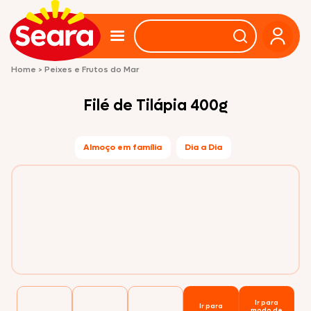
Home
>
Peixes e Frutos do Mar
Filé de Tilápia 400g
Almoço em família
Dia a Dia
Ir para
Ir para
modo de