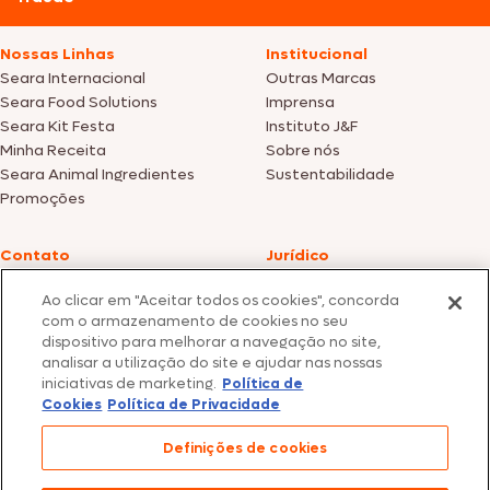
Nossas Linhas
Institucional
Seara Internacional
Outras Marcas
Seara Food Solutions
Imprensa
Seara Kit Festa
Instituto J&F
Minha Receita
Sobre nós
Seara Animal Ingredientes
Sustentabilidade
Promoções
Contato
Jurídico
Fale Conosco
Política de cookies
Ao clicar em "Aceitar todos os cookies", concorda
SAC: +55 0800 047 2425
Política de privacidade
com o armazenamento de cookies no seu
dispositivo para melhorar a navegação no site,
Fotos meramente ilustrativas | Ofertas válidas enquanto durarem os
analisar a utilização do site e ajudar nas nossas
estoques dos nossos parceiros | Vendas sujeitas a análise e confirmação
iniciativas de marketing.
Política de
de dados.
Cookies
Política de Privacidade
Os preços, promoções e condições de pagamento são válidos
exclusivamente para compras efetuadas em nossos parceiros.
Todos os produtos estão sujeitos a disponibilidade de estoque.
Definições de cookies
SEARA – CNPJ: 02.914.460/0202-67 – Av. Marginal Direita do Tietê, 500,