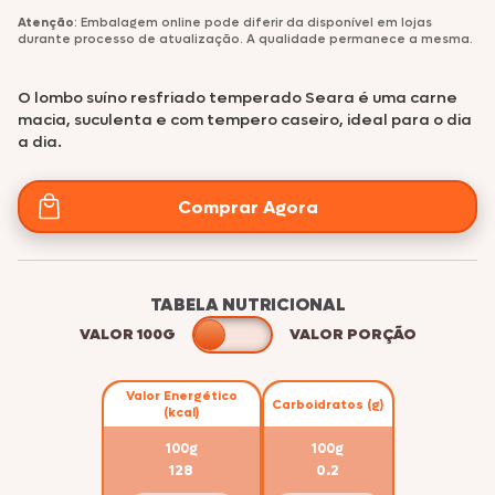
Atenção
: Embalagem online pode diferir da disponível em lojas
durante processo de atualização. A qualidade permanece a mesma.
O lombo suíno resfriado temperado Seara é uma carne
macia, suculenta e com tempero caseiro, ideal para o dia
a dia.
Comprar Agora
TABELA NUTRICIONAL
VALOR 100G
VALOR PORÇÃO
Valor Energético
Carboidratos (g)
(kcal)
100g
100g
128
0.2