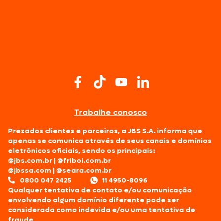
Trabalhe conosco
Prezados clientes e parceiros, a JBS S.A. informa que
apenas se comunica através de seus canais e domínios
eletrônicos oficiais, sendo os principais:
@jbs.com.br
|
@friboi.com.br
@jbssa.com
|
@seara.com.br
0800 047 2425
11 4950-8096
Qualquer tentativa de contato e/ou comunicação
envolvendo algum domínio diferente pode ser
considerada como indevida e/ou uma tentativa de
fraude