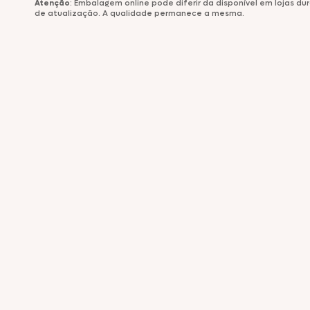
Atenção
: Embalagem online pode diferir da disponível em lojas d
de atualização. A qualidade permanece a mesma.
Comemorativos
Salsichas
Hambúrgueres
Lanches
Lasanhas
Legumes
Margarinas
Peixes e Frutos do Mar
Kibe e Almôndegas