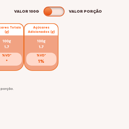
VALOR 100G
VALOR PORÇÃO
ares Totais
Açúcares
(g)
Adicionados (g)
100g
100g
1.7
1.7
%VD*
%VD*
*
1%
 porção.