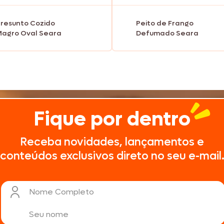
resunto Cozido
Peito de Frango
agro Oval Seara
Defumado Seara
Fique por dentro
Receba novidades, lançamentos e
conteúdos exclusivos direto no seu e-mail
Nome Completo