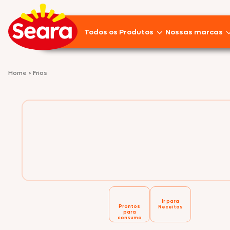
Todos os Produtos
Nossas marcas
Lançamentos
Home
>
Frios
Pratos Prontos
Aves
Empanados
Linguiças
Frios
Suínos
Ir para
Prontos
Receitas
para
consumo
Pizzas