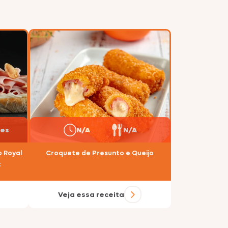
ões
N/A
N/A
o Royal
Croquete de Presunto e Queijo
t
Veja essa receita