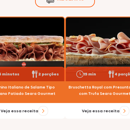
Nhô Bento
Doriana
Delícia
5 minutos
2 porções
15 min
4 porç
Primor
ino Italiano de Salame Tipo
Bruschetta Royal com Presunt
liano Fatiado Seara Gourmet
com Trufa Seara Gourme
Veja essa receita
Veja essa receita
Tekitos