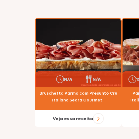
N/A
N/A
1
Bruschetta Parma com Presunto Cru
Pan
Italiano Seara Gourmet
Ita
Veja essa receita