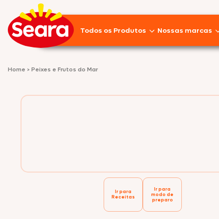
Todos os Produtos
Nossas marcas
Lançamentos
Home
>
Peixes e Frutos do Mar
Pratos Prontos
Aves
Empanados
Linguiças
Frios
Ir para
Suínos
Ir para
modo de
Receitas
preparo
Pizzas