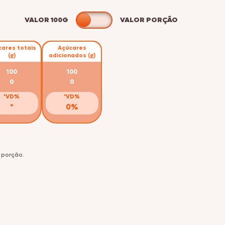
VALOR 100G
VALOR PORÇÃO
cares totais
Açúcares
(g)
adicionados (g)
100
100
0
0
*VD%
*VD%
*
0%
 porção.