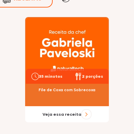
Nhô Bento
Doriana
Delícia
35 minutos
2 porções
Primor
File de Coxa com Sobrecoxa
Veja essa receita
Tekitos