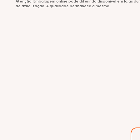
Atenção
: Embalagem online pode diferir da disponível em lojas d
de atualização. A qualidade permanece a mesma.
Comemorativos
Salsichas
Hambúrgueres
Lanches
Lasanhas
Legumes
Margarinas
Peixes e Frutos do Mar
Kibe e Almôndegas