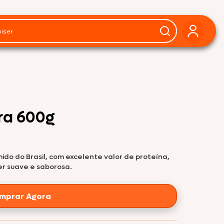
ara 600g
do do Brasil, com excelente valor de proteína,
er suave e saborosa.
mprar Agora