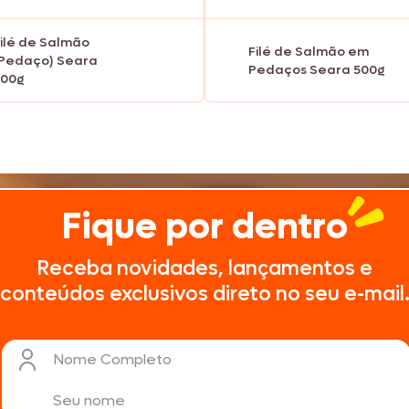
ilé de Salmão
Filé de Salmão em
Pedaço) Seara
Pedaços Seara 500g
500g
Fique por dentro
Receba novidades, lançamentos e
conteúdos exclusivos direto no seu e-mail
Nome Completo