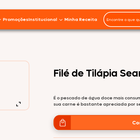
Promoções
Institucional
Minha Receita
Panelinhas
Miúdos
Imprensa
Seara Gourmet
Marmitas
Em Pedaços
Instituto J&F
Filé de Tilápia Se
Asa
Seara Food Solutions
Seara Orgânico
Ave Fiesta
Sobre nós
É o pescado de água doce mais consumi
Coxa
Fale Conosco
sua carne é bastante apreciada por s
Seara Nature
Frango Inteiro
Trabalhe Conosco
Co
Peito
Sustentabilidade
Seara DaGranja