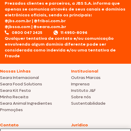
Prezados clientes e parceiros, a JBS S.A. informa que
apenas se comunica através de seus canais e domínios
eletrônicos oficiais, sendo os principais:
@jbs.com.br
|
@friboi.com.br
@jbssa.com
|
@seara.com.br
0800 047 2425
11 4950-8096
Qualquer tentativa de contato e/ou comunicação
envolvendo algum domínio diferente pode ser
considerada como indevida e/ou uma tentativa de
fraude
Nossas Linhas
Institucional
Seara Internacional
Outras Marcas
Seara Food Solutions
Imprensa
Seara Kit Festa
Instituto J&F
Minha Receita
Sobre nós
Seara Animal Ingredientes
Sustentabilidade
Promoções
Contato
Jurídico