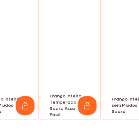
Frango Inteiro
o Inteiro
Frango Intei
Temperado
Miúdos
sem Miúdos
Seara Assa
a
Seara
Fácil