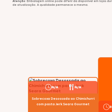
Atenção
: Embalagem online pode diferir da disponível em lojas d
de atualização. A qualidade permanece a mesma.
Comemorativos
Salsichas
Hambúrgueres
Lanches
Lasanhas
Legumes
Margarinas
N/A
N/A
Peixes e Frutos do Mar
Sobrecoxa Desossada ao Chimichurri
Kibe e Almôndegas
com pasta Jerk Seara Gourmet
3