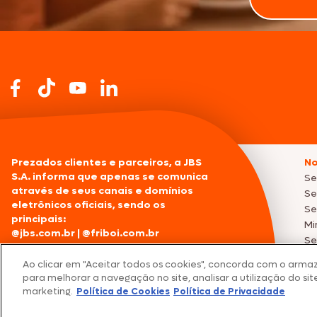
Prezados clientes e parceiros, a JBS
No
S.A. informa que apenas se comunica
Se
através de seus canais e domínios
Se
eletrônicos oficiais, sendo os
Se
principais:
Mi
@jbs.com.br
|
@friboi.com.br
Se
@jbssa.com
|
@seara.com.br
Pr
0800 047 2425
11 4950-8096
Ao clicar em "Aceitar todos os cookies", concorda com o arma
Qualquer tentativa de contato e/ou
para melhorar a navegação no site, analisar a utilização do site
comunicação envolvendo algum
marketing.
Política de Cookies
Política de Privacidade
Fo
domínio diferente pode ser
co
Os