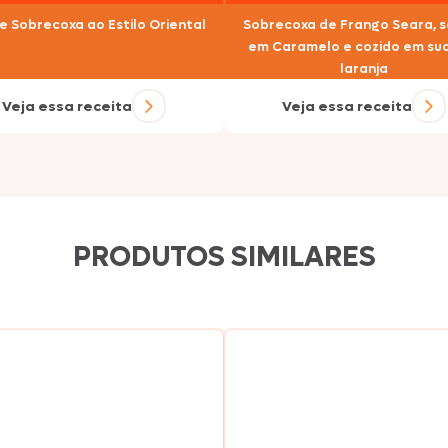
Nhô Bento
e Sobrecoxa ao Estilo Oriental
Sobrecoxa de Frango Seara, 
em Caramelo e cozido em su
laranja
Veja essa receita
Veja essa receita
Doriana
Delícia
PRODUTOS SIMILARES
Primor
Tekitos