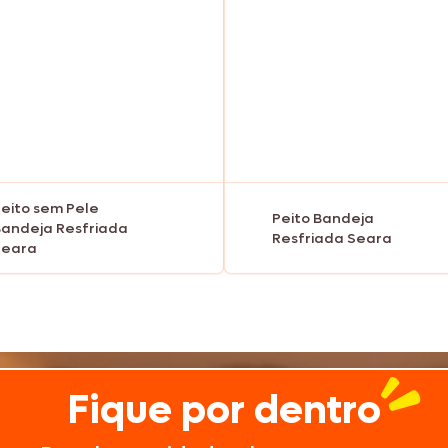
Texas Burguer
Seara Kit Festa
eito sem Pele
Peito Bandeja
andeja Resfriada
Resfriada Seara
Seara
Fique por dentro