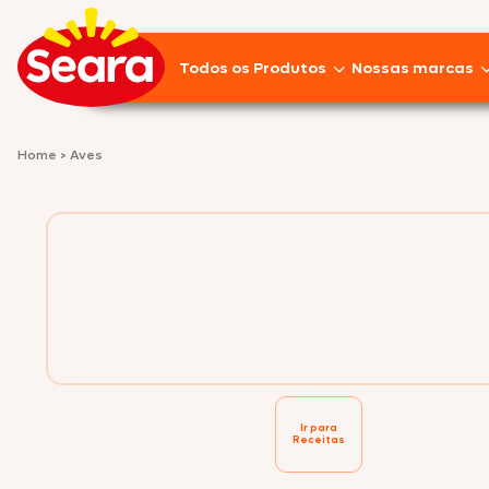
Todos os Produtos
Nossas marcas
Lançamentos
Home
>
Aves
Pratos Prontos
Aves
Empanados
Linguiças
Frios
Suínos
Ir para
Receitas
Pizzas