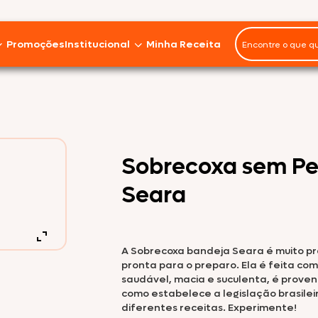
Promoções
Institucional
Minha Receita
Panelinhas
Miúdos
Imprensa
Seara Gourmet
Marmitas
Em Pedaços
Instituto J&F
Sobrecoxa sem Pe
Asa
Seara Food Solutions
Seara Orgânico
Seara
Ave Fiesta
Sobre nós
Coxa
Fale Conosco
Seara Nature
A Sobrecoxa bandeja Seara é muito prá
Frango Inteiro
Trabalhe Conosco
pronta para o preparo. Ela é feita co
saudável, macia e suculenta, é proven
Peito
como estabelece a legislação brasile
Sustentabilidade
diferentes receitas. Experimente!
Seara DaGranja