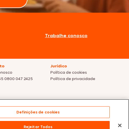
Trabalhe conosco
to
Jurídico
onosco
Política de cookies
55 0800 047 2425
Política de privacidade
Definições de cookies
s dos nossos parceiros | Vendas sujeitas a análise e
Rejeitar Todos
te para compras efetuadas em nossos parceiros.