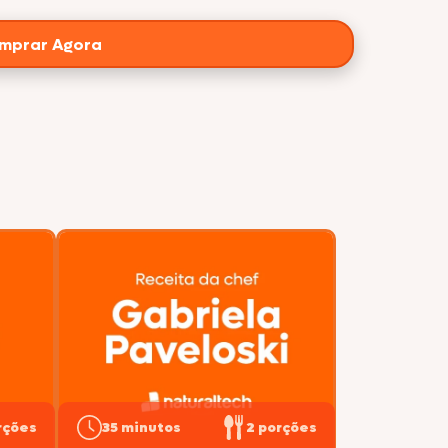
mprar Agora
rções
35 minutos
2 porções