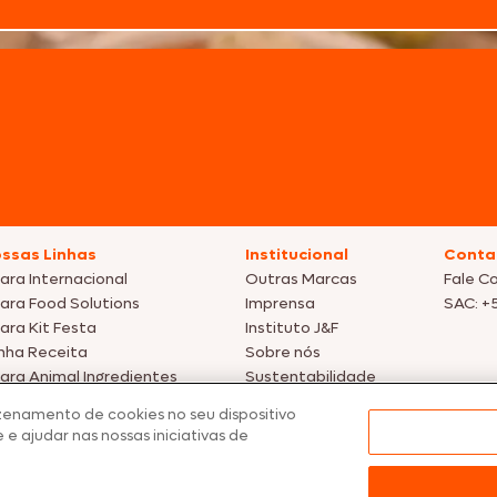
ssas Linhas
Institucional
Conta
ara Internacional
Outras Marcas
Fale C
ara Food Solutions
Imprensa
SAC: +
ara Kit Festa
Instituto J&F
nha Receita
Sobre nós
ara Animal Ingredientes
Sustentabilidade
omoções
zenamento de cookies no seu dispositivo
 e ajudar nas nossas iniciativas de
tos meramente ilustrativas | Ofertas válidas enquanto durarem os estoque
nfirmação de dados.
 preços, promoções e condições de pagamento são válidos exclusivamen