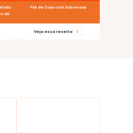
selado
File de Coxa com Sobrecoxa
co de
Veja essa receita