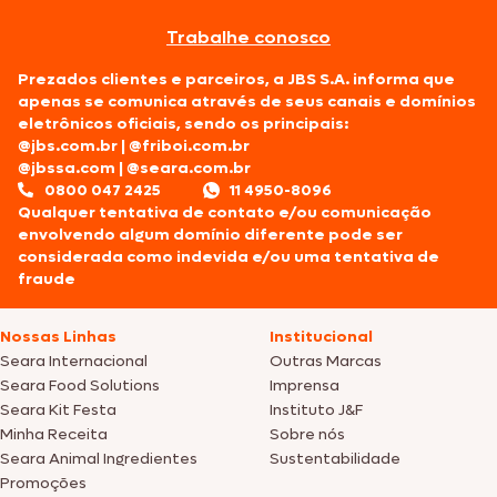
Trabalhe conosco
Prezados clientes e parceiros, a JBS S.A. informa que
apenas se comunica através de seus canais e domínios
eletrônicos oficiais, sendo os principais:
@jbs.com.br
|
@friboi.com.br
@jbssa.com
|
@seara.com.br
0800 047 2425
11 4950-8096
Qualquer tentativa de contato e/ou comunicação
envolvendo algum domínio diferente pode ser
considerada como indevida e/ou uma tentativa de
fraude
Nossas Linhas
Institucional
Seara Internacional
Outras Marcas
Seara Food Solutions
Imprensa
Seara Kit Festa
Instituto J&F
Minha Receita
Sobre nós
Seara Animal Ingredientes
Sustentabilidade
Promoções