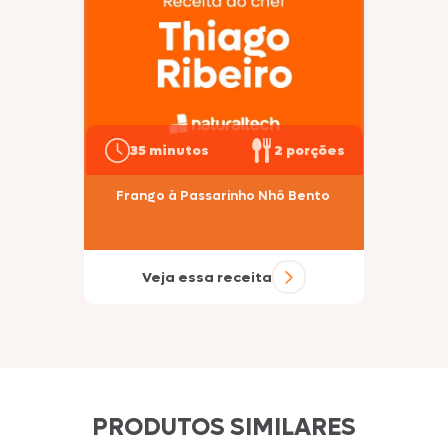
35 minutos
2 porções
Frango à Passarinho Nhô Bento
Veja essa receita
PRODUTOS SIMILARES