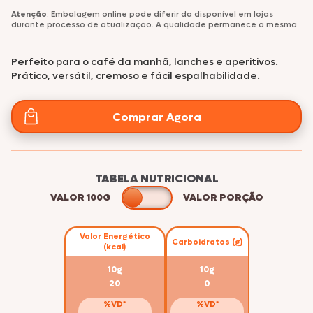
Atenção
: Embalagem online pode diferir da disponível em lojas
durante processo de atualização. A qualidade permanece a mesma.
Perfeito para o café da manhã, lanches e aperitivos.
Prático, versátil, cremoso e fácil espalhabilidade.
Comprar Agora
TABELA NUTRICIONAL
VALOR 100G
VALOR PORÇÃO
Valor Energético
Carboidratos (g)
(kcal)
10g
10g
20
0
%VD*
%VD*