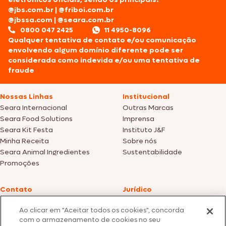
@jbs.com.br
|
@friboi.com.br
@jbssa.com
|
@seara.com.br
0800 047 2425
11 4950-8096
Qualquer tentativa de contato e/ou comunicação
envolvendo algum domínio diferente pode ser
considerada como indevida e/ou uma tentativa de
fraude
Nossas Linhas
Institucional
Seara Internacional
Outras Marcas
Seara Food Solutions
Imprensa
Seara Kit Festa
Instituto J&F
Minha Receita
Sobre nós
Seara Animal Ingredientes
Sustentabilidade
Promoções
Contato
Jurídico
Fale Conosco
Política de cookies
Ao clicar em "Aceitar todos os cookies", concorda
SAC: +55 0800 047 2425
Política de privacidade
com o armazenamento de cookies no seu