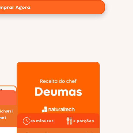
mprar Agora
churri
met
35 minutos
2 porções