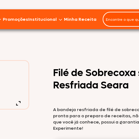
Promoções
Institucional
Minha Receita
Panelinhas
Miúdos
Imprensa
Seara Gourmet
Marmitas
Em Pedaços
Instituto J&F
Filé de Sobrecoxa
Asa
Seara Food Solutions
Seara Orgânico
Resfriada Seara
Ave Fiesta
Sobre nós
Coxa
Fale Conosco
Seara Nature
A bandeja resfriada de filé de sobreco
Frango Inteiro
Trabalhe Conosco
pronta para o preparo de receitas, n
que você já conhece, possui a garanti
Peito
Experimente!
Sustentabilidade
Seara DaGranja