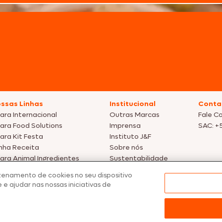
ssas Linhas
Institucional
Conta
ara Internacional
Outras Marcas
Fale C
ara Food Solutions
Imprensa
SAC: +
ara Kit Festa
Instituto J&F
nha Receita
Sobre nós
ara Animal Ingredientes
Sustentabilidade
omoções
zenamento de cookies no seu dispositivo
 e ajudar nas nossas iniciativas de
tos meramente ilustrativas | Ofertas válidas enquanto durarem os estoque
nfirmação de dados.
 preços, promoções e condições de pagamento são válidos exclusivamen
dos os produtos estão sujeitos a disponibilidade de estoque.