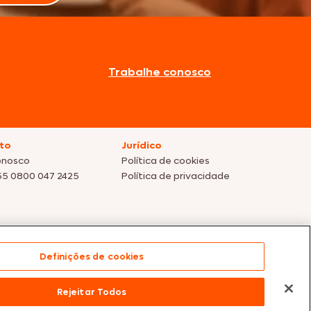
Trabalhe conosco
to
Jurídico
onosco
Política de cookies
55 0800 047 2425
Política de privacidade
Definições de cookies
s dos nossos parceiros | Vendas sujeitas a análise e
Rejeitar Todos
te para compras efetuadas em nossos parceiros.