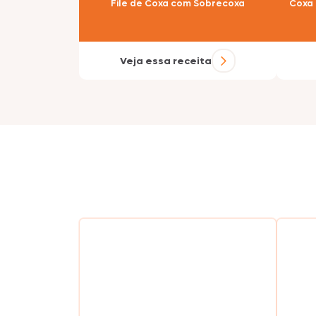
File de Coxa com Sobrecoxa
Coxa 
Veja essa receita