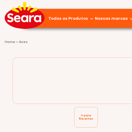
Todos os Produtos
Nossas marcas
Lançamentos
Home
>
Aves
Pratos Prontos
Aves
Empanados
Linguiças
Frios
Suínos
Ir para
Receitas
Pizzas