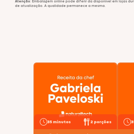
Atenção
: Embalagem online pode diferir da disponível em lojas d
de atualização. A qualidade permanece a mesma.
Comemorativos
Salsichas
Hambúrgueres
Lanches
Lasanhas
Legumes
Margarinas
Peixes e Frutos do Mar
Kibe e Almôndegas
35 minutos
2 porções
3