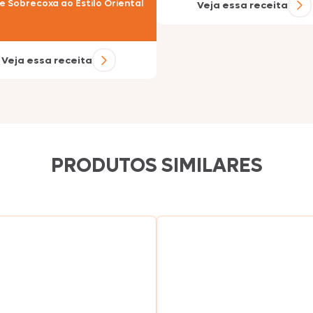
e Sobrecoxa ao Estilo Oriental
Veja essa receita
Nhô Bento
Veja essa receita
Doriana
Delícia
PRODUTOS SIMILARES
Primor
Tekitos