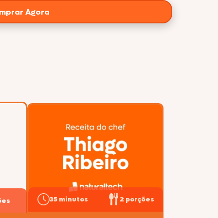
mprar Agora
35 minutos
2 porções
ões