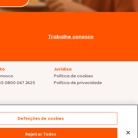
Trabalhe conosco
to
Jurídico
onosco
Política de cookies
55 0800 047 2425
Política de privacidade
Definições de cookies
s dos nossos parceiros | Vendas sujeitas a análise e
Rejeitar Todos
te para compras efetuadas em nossos parceiros.