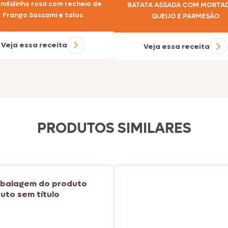
ndidinho rosa com recheio de
BATATA ASSADA COM MORTAD
Nhô Bento
Frango Sassami e talos
QUEIJO E PARMESÃO
Veja essa receita
Veja essa receita
Doriana
Delícia
PRODUTOS SIMILARES
Primor
Tekitos