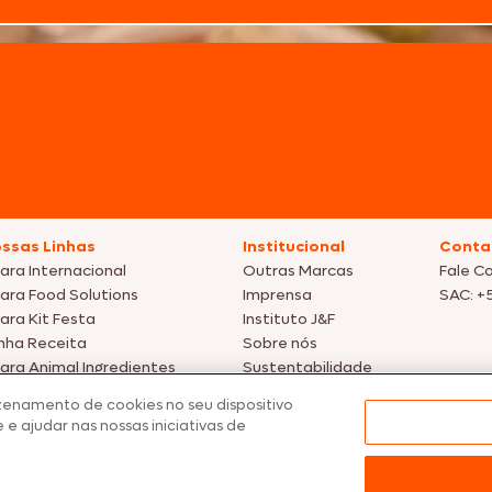
ssas Linhas
Institucional
Conta
ara Internacional
Outras Marcas
Fale C
ara Food Solutions
Imprensa
SAC: +
ara Kit Festa
Instituto J&F
nha Receita
Sobre nós
ara Animal Ingredientes
Sustentabilidade
omoções
zenamento de cookies no seu dispositivo
 e ajudar nas nossas iniciativas de
tos meramente ilustrativas | Ofertas válidas enquanto durarem os estoque
nfirmação de dados.
 preços, promoções e condições de pagamento são válidos exclusivamen