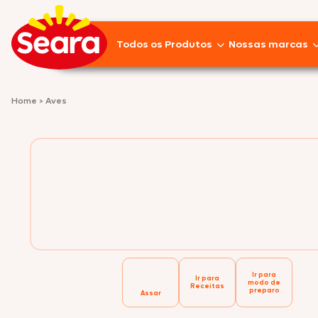
Todos os Produtos
Nossas marcas
Lançamentos
Home
>
Aves
Pratos Prontos
Aves
Empanados
Linguiças
Frios
Ir para
Suínos
Ir para
modo de
Receitas
preparo
Assar
Pizzas