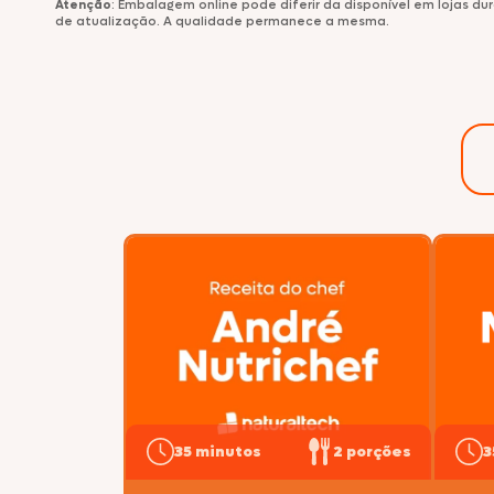
Atenção
: Embalagem online pode diferir da disponível em lojas d
de atualização. A qualidade permanece a mesma.
Comemorativos
Salsichas
Hambúrgueres
Lanches
Lasanhas
Legumes
Margarinas
Peixes e Frutos do Mar
Kibe e Almôndegas
35 minutos
2 porções
3