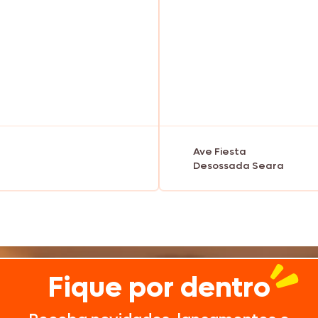
Texas Burguer
Seara Kit Festa
Ave Fiesta
Desossada Seara
Fique por dentro