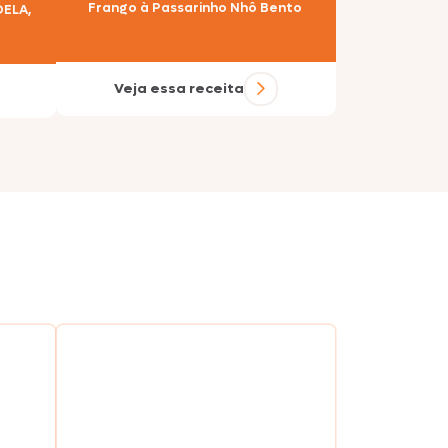
Frango à Passarinho Nhô Bento
ELA,
Veja essa receita