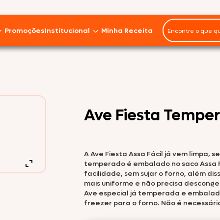
Promoções
Institucional
Minha Receita
Panelinhas
Miúdos
Imprensa
Seara Gourmet
Marmitas
Em Pedaços
Instituto J&F
Ave Fiesta Temper
Asa
Seara Food Solutions
Seara Orgânico
Ave Fiesta
Sobre nós
A Ave Fiesta Assa Fácil já vem limpa, 
Coxa
Fale Conosco
temperado é embalado no saco Assa Fá
Seara Nature
facilidade, sem sujar o forno, além d
Frango Inteiro
Trabalhe Conosco
mais uniforme e não precisa desconge
Ave especial já temperada e embalada 
Peito
freezer para o forno. Não é necessári
Sustentabilidade
Seara DaGranja