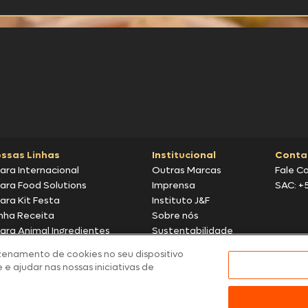
ssas Linhas
Institucional
Conta
ara Internacional
Outras Marcas
Fale C
ara Food Solutions
Imprensa
SAC: +
ara Kit Festa
Instituto J&F
nha Receita
Sobre nós
ara Animal Ingredientes
Sustentabilidade
omoções
zenamento de cookies no seu dispositivo
 e ajudar nas nossas iniciativas de
tos meramente ilustrativas | Ofertas válidas enquanto durarem os estoque
nfirmação de dados.
 preços, promoções e condições de pagamento são válidos exclusivamen