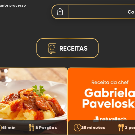
ca
Ebooks
urante processo
Co
a DaGranja
RECEITAS
a Hot Hit
a Assa Fácil
a Reserva
45 min
8 Porções
35 minutos
2 po