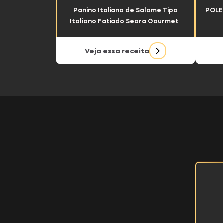
Sear
Panino Italiano de Salame Tipo
POLE
Sucu
Italiano Fatiado Seara Gourmet
Veja essa receita
Nhô 
Dori
Delíc
Prim