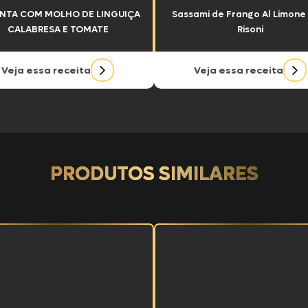
a
NTA COM MOLHO DE LINGUIÇA
Sassami de Frango Al Limon
lentíssimo
CALABRESA E TOMATE
Risoni
Veja essa receita
Veja essa receita
Bento
ana
PRODUTOS SIMILARES
ia
or