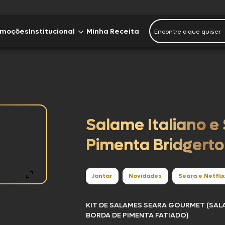
omoções
Institucional
Minha Receita
Imprensa
a
Instituto J&F
Seara Food Solutions
Salame Italiano 
a Orgânico
Sobre nós
Pimenta Bridgert
Fale Conosco
a Nature
Jantar
Novidades
Seara e Netflix
Trabalhe Conosco
KIT DE SALAMES SEARA GOURMET (SAL
Sustentabilidade
BORDA DE PIMENTA FATIADO)
a Turma da