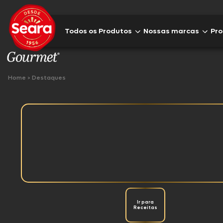
Todos os Produtos
Nossas marcas
Pr
Comemorativos
Home
>
Destaques
Sear
Lanches
Hambúrgueres
Sear
Frios e Embutidos
Aves
Sear
Bacon
Suínos
Ir para
Receitas
Sear
Pratos Prontos