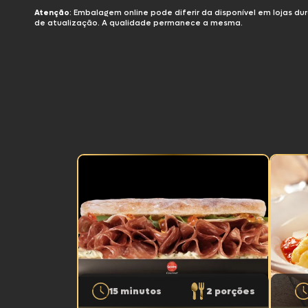
Môni
Atenção
: Embalagem online pode diferir da disponível em lojas d
de atualização. A qualidade permanece a mesma.
Pizzas
Linguiças
Sear
Sear
Sear
Sear
15 minutos
2 porções