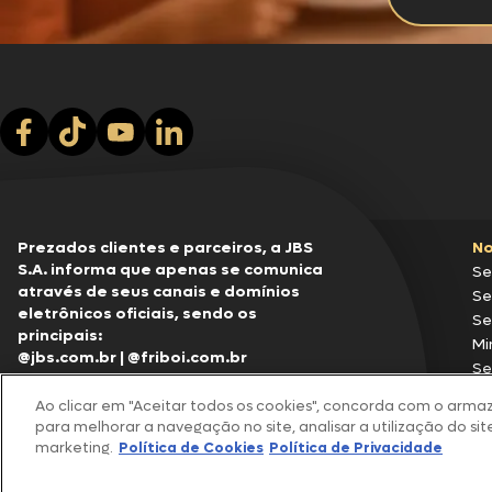
Prezados clientes e parceiros, a JBS
No
S.A. informa que apenas se comunica
Se
através de seus canais e domínios
Se
eletrônicos oficiais, sendo os
Se
principais:
Mi
@jbs.com.br
|
@friboi.com.br
Se
@jbssa.com
|
@seara.com.br
Pr
0800 047 2425
11 4950-8096
Ao clicar em "Aceitar todos os cookies", concorda com o arma
Qualquer tentativa de contato e/ou
para melhorar a navegação no site, analisar a utilização do site
comunicação envolvendo algum
marketing.
Política de Cookies
Política de Privacidade
Fo
domínio diferente pode ser
co
Os
considerada como indevida e/ou uma