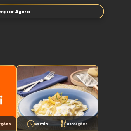
mprar Agora
rções
45 min
4 Porções