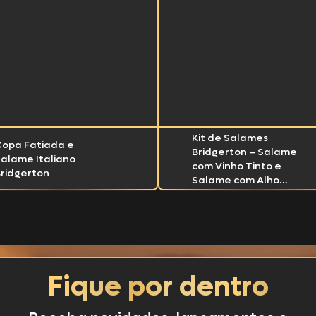
tos
s Burguer
Kit de Salames
Copa Fatiada e
Bridgerton – Salame
a Kit Festa
alame Italiano
com Vinho Tinto e
ridgerton
Salame com Alho
Negro
Fique por dentro