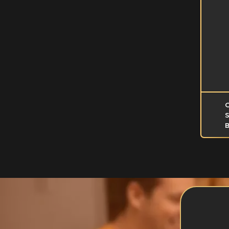
Teki
Texa
Sear
S
B