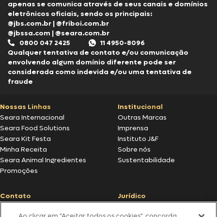
apenas se comunica através de seus canais e domínios
eletrônicos oficiais, sendo os principais:
@jbs.com.br
|
@friboi.com.br
@jbssa.com
|
@seara.com.br
0800 047 2425
11 4950-8096
Qualquer tentativa de contato e/ou comunicação
envolvendo algum domínio diferente pode ser
considerada como indevida e/ou uma tentativa de
fraude
Nossas Linhas
Institucional
Seara Internacional
Outras Marcas
Seara Food Solutions
Imprensa
Seara Kit Festa
Instituto J&F
Minha Receita
Sobre nós
Seara Animal Ingredientes
Sustentabilidade
Promoções
Contato
Jurídico
Fale Conosco
Política de cookies
Ao clicar em "Aceitar todos os cookies", concorda